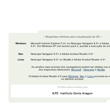
.:: Requisitos mínimos para visualização do CD ::.
Windows
Microsoft Internet Explorer 5.0+ ou Netscape Navigator 6.0+ e Adobe
4.0+. Em Windows XP com service pack 2, permita a execução de scri
Mac
Netscape Navigator 6.0+ e Adobe Acrobat Reader 4.0+
Linux
Netscape Navigator 6.0+ ou Mozilla e Adobe Acrobat Reader 4.0+
As versões mais recentes dos navegadores podem ser obtidas nos si
dos respectivos fabricantes:
Microsoft
,
Netscape
e
Mozilla
.
O Adobe Acrobat Reader 4.0 para
Windows
,
Mac
e
Linux
encontra-se 
no diretório acrobat.
CD-Rom desenvolvido pelo