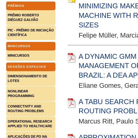
MINIMIZING MAK
PRÊMIOS
MACHINE WITH R
PRÊMIO ROBERTO
DIÉGUEZ GALVÃO
SIZES
PIC - PRÊMIO DE INICIAÇÃO
Felipe Müller, Marc
CIENTÍFICA
MINICURSOS
A DYNAMIC GMM
MINICURSOS
MANAGEMENT OF
SESSÕES ESPECIAIS
BRAZIL: A DEA A
DIMENSIONAMENTO DE
LOTES
Eliane Gomes, Ger
NONLINEAR
PROGRAMMING
A TABU SEARCH
CONNECTIVITY AND
ROUTING PROB
ROUTING PROBLEMS
Marcus Ritt, Paulo S
OPERATIONAL RESEARCH
APPLIED TO HEALTHCARE
APPROXIMATION
APLICAÇÕES DE PO NA